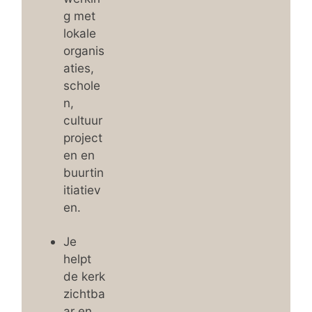
g met
lokale
organis
aties,
schole
n,
cultuur
project
en en
buurtin
itiatiev
en.
Je
helpt
de kerk
zichtba
ar en