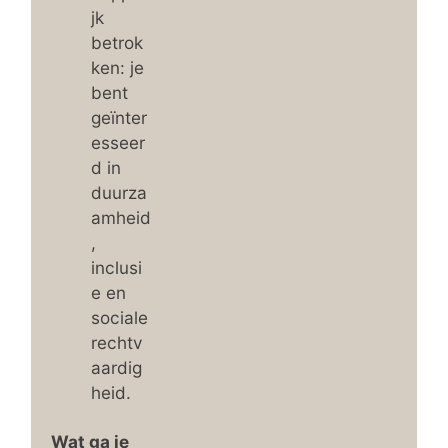
jk
betrok
ken: je
bent
geïnter
esseer
d in
duurza
amheid
,
inclusi
e en
sociale
rechtv
aardig
heid.
Wat ga je