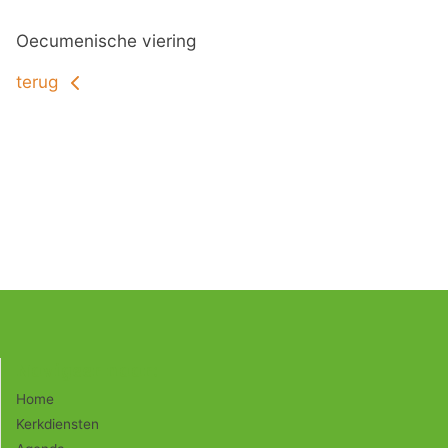
Oecumenische viering
terug
Navigeer naar:
Home
Kerkdiensten