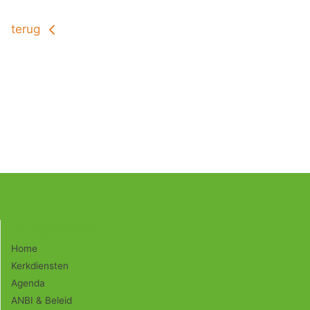
terug
Navigeer naar:
Home
Kerkdiensten
Agenda
ANBI & Beleid