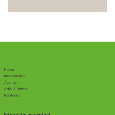
Navigeer naar:
Home
Kerkdiensten
Agenda
ANBI & Beleid
Nootdorp
Informatie en contact