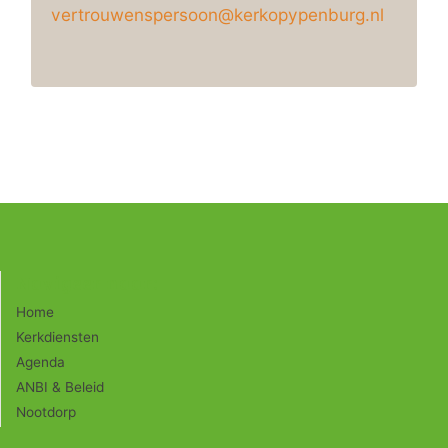
vertrouwenspersoon@kerkopypenburg.nl
Navigeer naar:
Home
Kerkdiensten
Agenda
ANBI & Beleid
Nootdorp